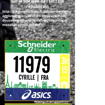
Sur le site web de l'Est l'Est
républicain
http://c.estrepublicain.fr/edition-de-nancy-
agglomeration/2017/01/20/douze-mois-
douze-marathons-le-defi-du-meurthe-et-
mosellan-cyrille-mitsler