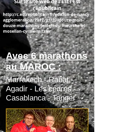
Sur le site web de l'Est l'Est
républicain
http://c.estrepublicain.fr/edition-de-nancy-
agglomeration/2017/01/20/douze-mois-
douze-marathons-le-defi-du-meurthe-et-
mosellan-cyrille-mitsler
Avec 6 marathons
au MAROC :
Marrakech - Rabat -
Agadir - Les cédres -
Casablanca - Tanger