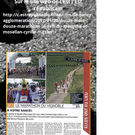
Sur le site web de l'Est l'Est
républicain
http://c.estrepublicain.fr/edition-de-nancy-
agglomeration/2017/01/20/douze-mois-
douze-marathons-le-defi-du-meurthe-et-
mosellan-cyrille-mitsler